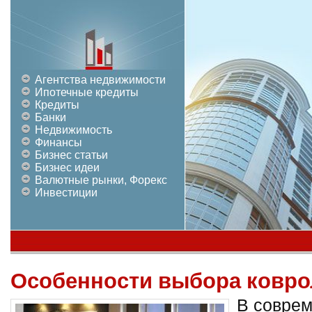
Агентства недвижимости
Ипотечные кредиты
Кредиты
Банки
Недвижимость
Финансы
Бизнес статьи
Бизнес идеи
Валютные рынки, Форекс
Инвестиции
Особенности выбора ковро
В совре