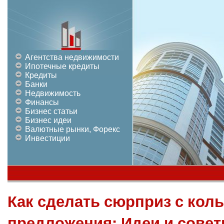
Агентства недвижимости
Ипотечные кредиты
Кредиты
Банки
Недвижимость
Финансы
Бизнес статьи
Бизнес идеи
Валютные рынки, Форекс
Инвестиции
Как сделать сюрприз с кол
предложения: Идеи и совет