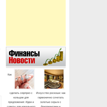
а
Как
сделать сюрприз с
Искусство роскоши: как
кольцом для
гармонично сочетать
предложения: Идеи и
золотые серьги с
советы для идеального
бриллиантами и