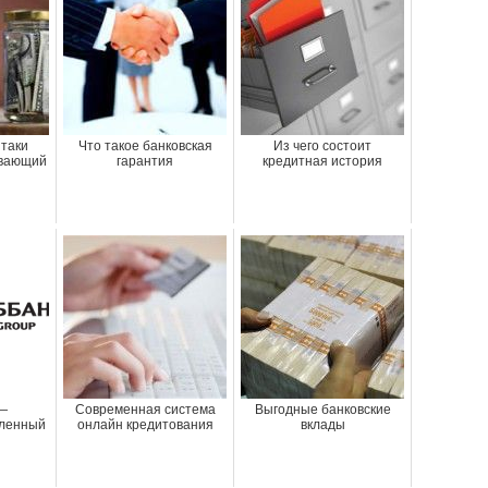
 таки
Что такое банковская
Из чего состоит
ивающий
гарантия
кредитная история
—
Современная система
Выгодные банковские
ленный
онлайн кредитования
вклады