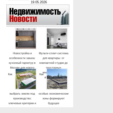
19.05.2026
Новостройка и
Мульти-сплит-система
особенности заказа:
для квартиры: от
кухонный гарнитур в
компактной студии до
Москве для нового
просторных
дома
многокомнатных
Как
Как
апартаментов
выбрать землю под
особые экономические
производство:
зоны формируют
ключевые критерии и
будущее
практические советы
высокотехнологичных
отраслей