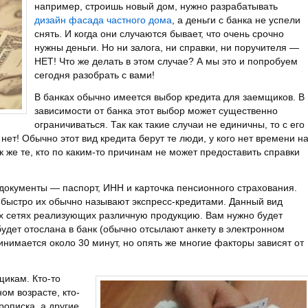
например, строишь новый дом, нужно разрабатывать
дизайн фасада частного дома
, а деньги с банка не успели
снять. И когда они случаются бывает, что очень срочно
нужны деньги. Но ни залога, ни справки, ни поручителя —
НЕТ! Что же делать в этом случае? А мы это и попробуем
сегодня разобрать с вами!
В банках обычно имеется выбор кредита для заемщиков. В
зависимости от банка этот выбор может существенно
ограничиваться. Так как такие случаи не единичны, то с его
т! Обычно этот вид кредита берут те люди, у кого нет времени н
ак же те, кто по каким-то причинам не может предоставить справки
окументы — паспорт, ИНН и карточка пенсионного страхования.
 быстро их обычно называют экспресс-кредитами. Данный вид
ых сетях реализующих различную продукцию. Вам нужно будет
будет отослана в банк (обычно отсылают анкету в электронном
инимается около 30 минут, но опять же многие факторы зависят от
щикам. Кто-то
ом возрасте, кто-
рописка, а другие