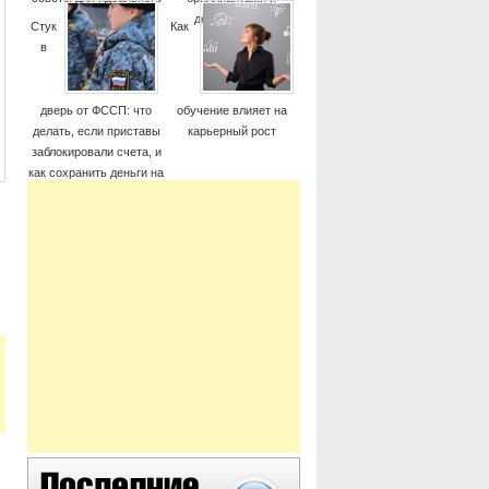
момента
дорогие часы
Стук
Как
в
дверь от ФССП: что
обучение влияет на
делать, если приставы
карьерный рост
заблокировали счета, и
как сохранить деньги на
жизнь