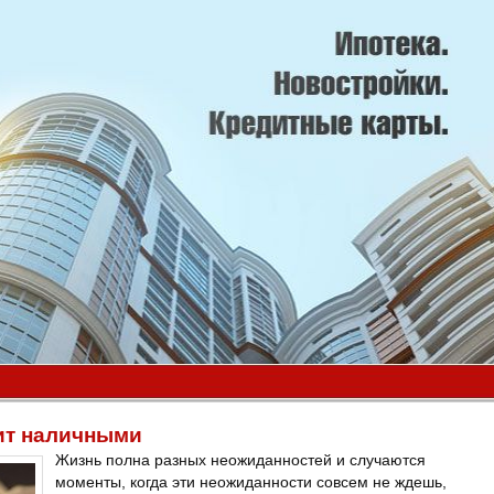
ит наличными
Жизнь полна разных неожиданностей и случаются
моменты, когда эти неожиданности совсем не ждешь,