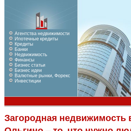
Агентства недвижимости
Ипотечные кредиты
Кредиты
Банки
Недвижимость
Финансы
Бизнес статьи
Бизнес идеи
Валютные рынки, Форекс
Инвестиции
Загородная недвижимость в
Ольгино – то, что нужно лю