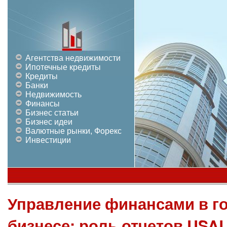
Агентства недвижимости
Ипотечные кредиты
Кредиты
Банки
Недвижимость
Финансы
Бизнес статьи
Бизнес идеи
Валютные рынки, Форекс
Инвестиции
Управление финансами в г
бизнесе: роль отчетов USAL