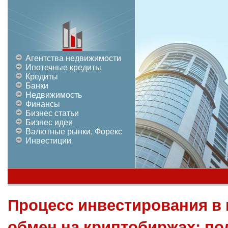
Агентства недвижимости
Ипотечные кредиты
Кредиты
Банки
Недвижимость
Финансы
Бизнес статьи
Бизнес идеи
Валютные рынки, Форекс
Инвестиции
Процесс инвестирования в
обмен на криптобиржах: по