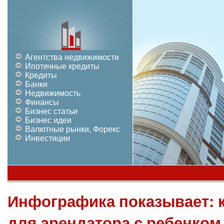
Агентства недвижимости
Ипотечные кредиты
Кредиты
Банки
Недвижимость
Финансы
Бизнес статьи
Бизнес идеи
Валютные рынки, Форекс
Инвестиции
Инфографика показывает: 
для арендатора с ребенком