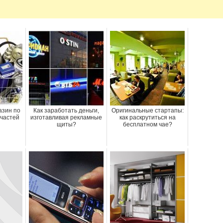
азин по
Как заработать деньги,
Оригинальные стартапы:
частей
изготавливая рекламные
как раскрутиться на
щиты?
бесплатном чае?