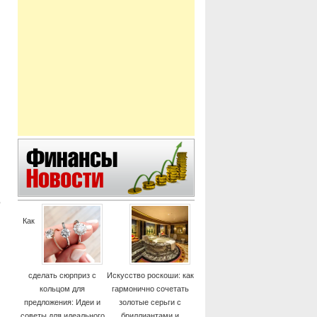
о
Как
сделать сюрприз с
Искусство роскоши: как
кольцом для
гармонично сочетать
предложения: Идеи и
золотые серьги с
советы для идеального
бриллиантами и