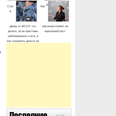
момента
дорогие часы
Стук
Как
в
дверь от ФССП: что
обучение влияет на
делать, если приставы
карьерный рост
заблокировали счета, и
как сохранить деньги на
жизнь
и