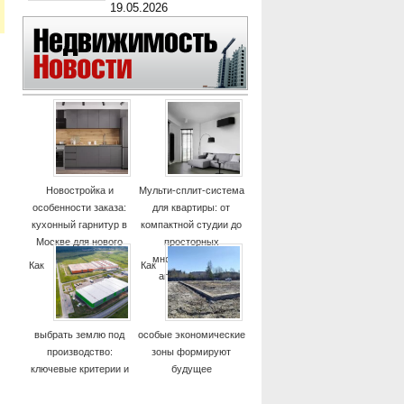
19.05.2026
Новостройка и
Мульти-сплит-система
особенности заказа:
для квартиры: от
кухонный гарнитур в
компактной студии до
Москве для нового
просторных
дома
многокомнатных
Как
Как
апартаментов
выбрать землю под
особые экономические
производство:
зоны формируют
ключевые критерии и
будущее
практические советы
высокотехнологичных
отраслей