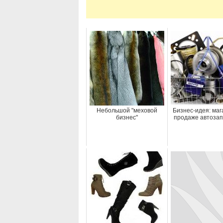
Небольшой "меховой
Бизнес-идея: маг
бизнес"
продаже автозап