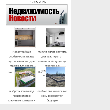
19.05.2026
Новостройка и
Мульти-сплит-система
особенности заказа:
для квартиры: от
кухонный гарнитур в
компактной студии до
Москве для нового
просторных
дома
многокомнатных
Как
Как
апартаментов
выбрать землю под
особые экономические
производство:
зоны формируют
ключевые критерии и
будущее
практические советы
высокотехнологичных
отраслей