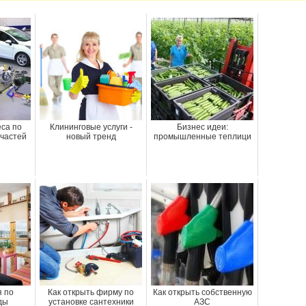
са по
Клининговые услуги -
Бизнес идеи:
частей
новый тренд
промышленные теплици
я по
Как открыть фирму по
Как открыть собственную
ды
установке сантехники
АЗС