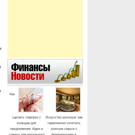
т
и
о
Как
сделать сюрприз с
Искусство роскоши: как
кольцом для
гармонично сочетать
предложения: Идеи и
золотые серьги с
советы для идеального
бриллиантами и