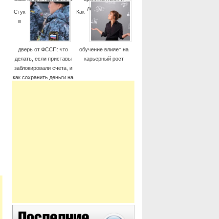
момента
дорогие часы
Стук
Как
в
дверь от ФССП: что
обучение влияет на
делать, если приставы
карьерный рост
заблокировали счета, и
как сохранить деньги на
жизнь