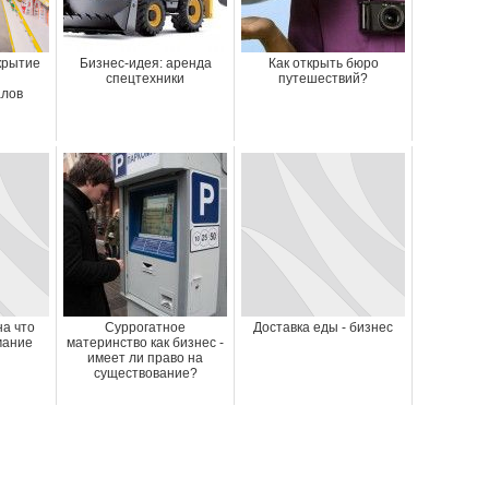
крытие
Бизнес-идея: аренда
Как открыть бюро
спецтехники
путешествий?
алов
на что
Суррогатное
Доставка еды - бизнес
мание
материнство как бизнес -
имеет ли право на
существование?