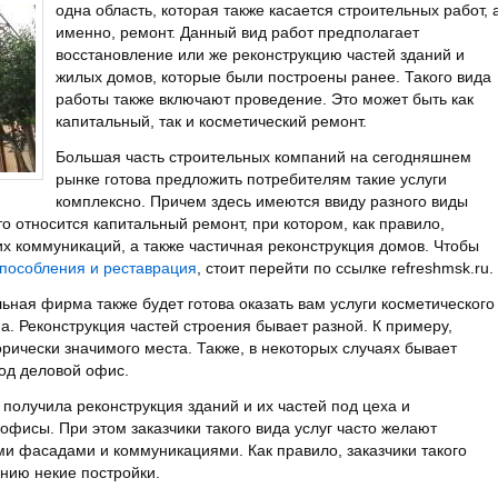
одна область, которая также касается строительных работ, 
именно, ремонт.
Данный вид работ предполагает
восстановление или же реконструкцию частей зданий и
жилых домов, которые были построены ранее. Такого вида
работы также включают проведение. Это может быть как
капитальный, так и косметический ремонт.
Большая часть строительных компаний на сегодняшнем
рынке готова предложить потребителям такие услуги
комплексно. Причем здесь имеются ввиду разного виды
о относится капитальный ремонт, при котором, как правило,
х коммуникаций, а также частичная реконструкция домов. Чтобы
способления и реставрация
, стоит перейти по ссылке refreshmsk.ru.
ная фирма также будет готова оказать вам услуги косметического
а. Реконструкция частей строения бывает разной. К примеру,
орически значимого места. Также, в некоторых случаях бывает
од деловой офис.
получила реконструкция зданий и их частей под цеха и
офисы. При этом заказчики такого вида услуг часто желают
ми фасадами и коммуникациями. Как правило, заказчики такого
анию некие постройки.