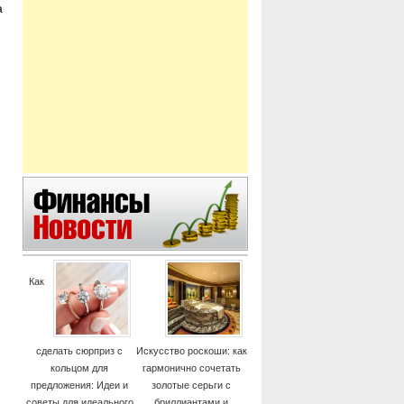
а
Как
сделать сюрприз с
Искусство роскоши: как
кольцом для
гармонично сочетать
предложения: Идеи и
золотые серьги с
советы для идеального
бриллиантами и