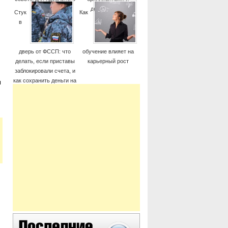
момента
дорогие часы
Стук
Как
в
дверь от ФССП: что
обучение влияет на
делать, если приставы
карьерный рост
заблокировали счета, и
как сохранить деньги на
ы
жизнь