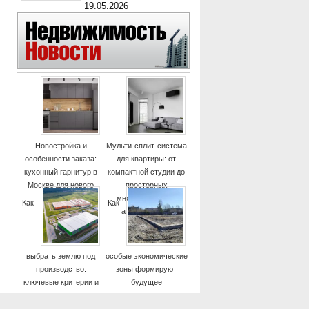
19.05.2026
Новостройка и
Мульти-сплит-система
особенности заказа:
для квартиры: от
кухонный гарнитур в
компактной студии до
Москве для нового
просторных
дома
многокомнатных
Как
Как
апартаментов
выбрать землю под
особые экономические
производство:
зоны формируют
ключевые критерии и
будущее
практические советы
высокотехнологичных
отраслей