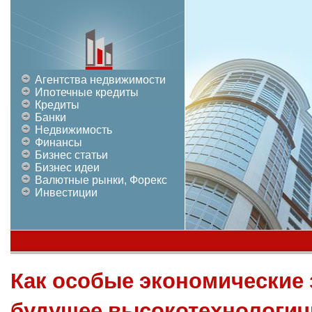
Агентства недвижимости
Ипотечные кредиты
Кредиты
Банки
Недвижимость
Финансы
Бизнес статьи
Бизнес идеи
Валютные рынки, Форекс
Инвестиции
Как особые экономические
будущее высокотехнологич