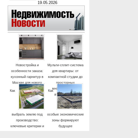
19.05.2026
Новостройка и
Мульти-сплит-система
особенности заказа:
для квартиры: от
кухонный гарнитур в
компактной студии до
Москве для нового
просторных
дома
многокомнатных
Как
Как
апартаментов
выбрать землю под
особые экономические
производство:
зоны формируют
ключевые критерии и
будущее
практические советы
высокотехнологичных
отраслей