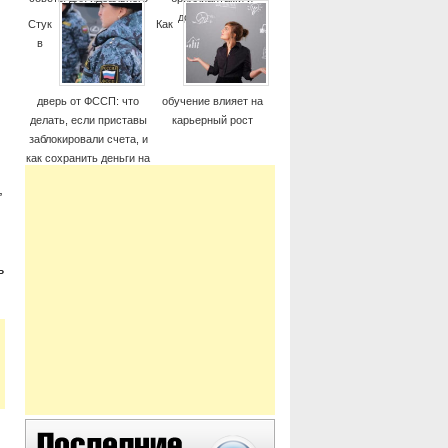
момента
дорогие часы
Стук
Как
в
дверь от ФССП: что
обучение влияет на
делать, если приставы
карьерный рост
заблокировали счета, и
как сохранить деньги на
жизнь
,
ь