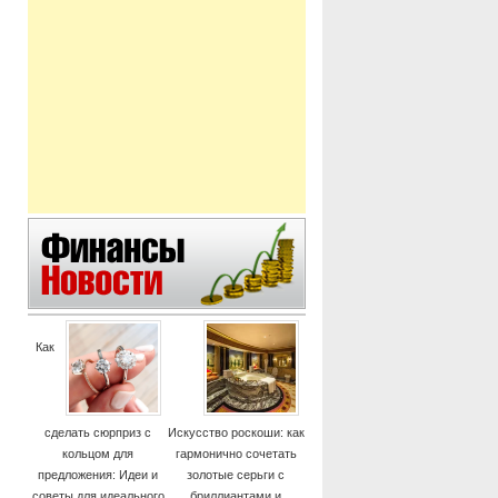
Как
сделать сюрприз с
Искусство роскоши: как
кольцом для
гармонично сочетать
предложения: Идеи и
золотые серьги с
советы для идеального
бриллиантами и