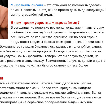
Микрозаймы онлайн
– это отличная возможность сделать
ремонт, поехать на отдых или просто дожить до следующей
выплаты заработной платы.
В чем преимущества микрозаймов?
В сегодняшние нелегкие времена, когда мир и нашу страну
особенно накрыл глубокий кризис, о микрозаймах слышали
все. Несчетное количество организаций по всей стране
предлагают кредиты разных размеров, но клиентами таких
Большинство граждан Украины, оказавшись в нелегкой ситуации,
т в банке под большие проценты. Все дело в том, что многие не
й услугой, как микрозаймы. Теперь, чтобы получить деньги, не
ать решения в вашу пользу. Возможность получить деньги в долг в
лько лет назад, но услуга быстро становится все более
ия
е не обязательно обращаться в банк. Дело в том, что на
отратить много времени. Более того, вряд ли вы найдете
редложений, ведь это слишком маленькие займы для них. Банки
дчиками и инвесторами. В то же время банки иногда занимаются
ориентированы на сервисное обслуживание выданных у них