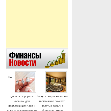
Как
сделать сюрприз с
Искусство роскоши: как
кольцом для
гармонично сочетать
предложения: Идеи и
золотые серьги с
советы для идеального
бриллиантами и