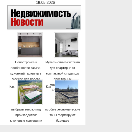
19.05.2026
Новостройка и
Мульти-сплит-система
особенности заказа:
для квартиры: от
кухонный гарнитур в
компактной студии до
Москве для нового
просторных
дома
многокомнатных
Как
Как
апартаментов
выбрать землю под
особые экономические
производство:
зоны формируют
ключевые критерии и
будущее
практические советы
высокотехнологичных
отраслей