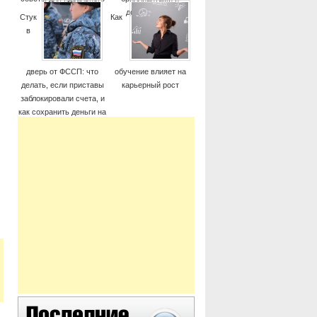
момента
дорогие часы
Стук
Как
в
дверь от ФССП: что
обучение влияет на
делать, если приставы
карьерный рост
заблокировали счета, и
как сохранить деньги на
жизнь