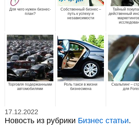
Для чего нужен бизнес-
Собственный бизнес –
Тайный покупа
план?
путь к успеху и
действенный ин
независимости
маркетинго
исследова
Торговля подержанными
Роль такси в жизни
Скальпинг – ст
автомобилями
бизнесмена
для Fore
17.12.2022
Новость из рубрики
Бизнес статьи
.