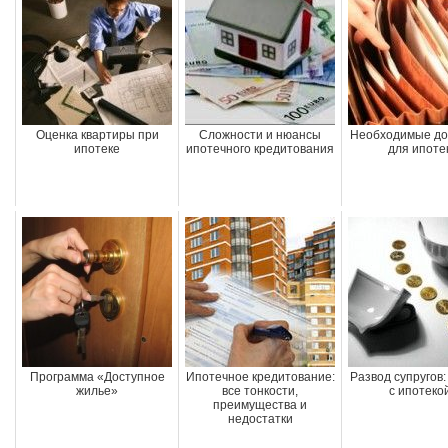
Оценка квартиры при
Сложности и нюансы
Необходимые до
ипотеке
ипотечного кредитования
для ипоте
Программа «Доступное
Ипотечное кредитование:
Развод супругов:
жилье»
все тонкости,
с ипотеко
преимущества и
недостатки