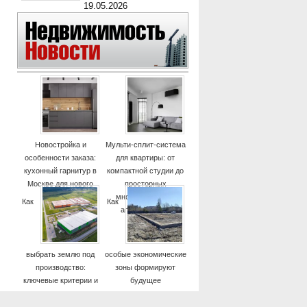
19.05.2026
Новостройка и
Мульти-сплит-система
особенности заказа:
для квартиры: от
кухонный гарнитур в
компактной студии до
Москве для нового
просторных
дома
многокомнатных
Как
Как
апартаментов
выбрать землю под
особые экономические
производство:
зоны формируют
ключевые критерии и
будущее
практические советы
высокотехнологичных
отраслей