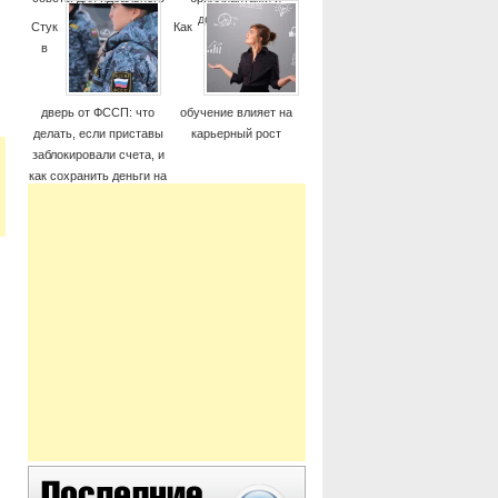
момента
дорогие часы
Стук
Как
в
дверь от ФССП: что
обучение влияет на
делать, если приставы
карьерный рост
заблокировали счета, и
как сохранить деньги на
жизнь