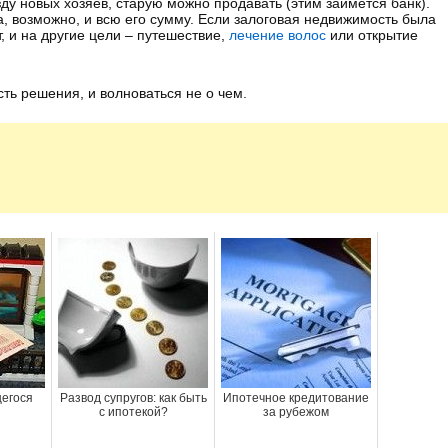
зду новых хозяев, старую можно продавать (этим займется банк).
а, возможно, и всю его сумму. Если залоговая недвижимость была
, и на другие цели – путешествие,
лечение волос
или открытие
сть решения, и волноваться не о чем.
егося
Развод супругов: как быть
Ипотечное кредитование
с ипотекой?
за рубежом