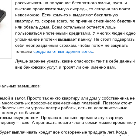
рассчитывать на получение бесплатного жилья, пусть и
выстояв продолжительную очередь, то сегодня это почти
невозможно.
Если кому-то и выделяют бесплатную
квартиру, то, скорее всего, по причине стихийного бедствия
или обвала дома. Всем остальным остается лишь
пользоваться ипотечными кредитами. У многих людей одно
упоминание ипотеки вызывает панику. Не стоит подвергать
себя неоправданным страхам, чтобы потом не закупать
тоннами
средства от выпадения волос
.
Лучше заранее узнать, какие опасности таит в себе данный
вид банковских услуг, и грозят ли они именно вам.
циальных заемщиков:
ой в залог. Просто так никто квартиру или дом у собственника не
ае многократных просрочек ежемесячных платежей. Поэтому стоит
бность: нет ли угрозы потери работы, есть ли дополнительные
 помогут ли близкие.
говым имуществом. Продавать раньше времени эту квартиру
нировку – тоже. А прописать нового члена семьи можно временно у
будет выплачивать кредит все оговоренные тридцать лет. Когда