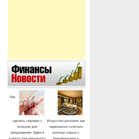
Как
сделать сюрприз с
Искусство роскоши: как
кольцом для
гармонично сочетать
предложения: Идеи и
золотые серьги с
советы для идеального
бриллиантами и