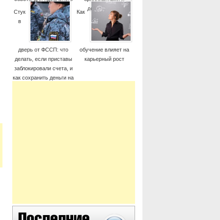
момента
дорогие часы
Стук
Как
в
дверь от ФССП: что
обучение влияет на
делать, если приставы
карьерный рост
заблокировали счета, и
как сохранить деньги на
жизнь