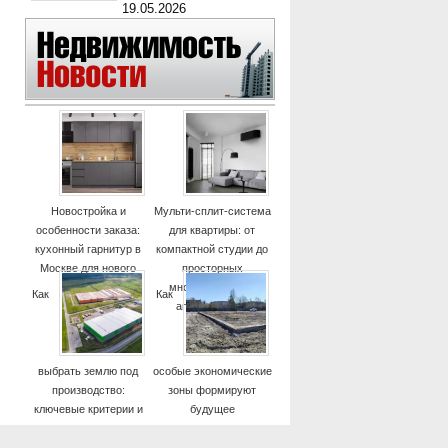
19.05.2026
Новостройка и
Мульти-сплит-система
особенности заказа:
для квартиры: от
кухонный гарнитур в
компактной студии до
Москве для нового
просторных
дома
многокомнатных
Как
Как
апартаментов
выбрать землю под
особые экономические
производство:
зоны формируют
ключевые критерии и
будущее
практические советы
высокотехнологичных
отраслей