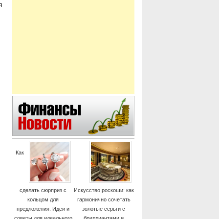
я
Как
сделать сюрприз с
Искусство роскоши: как
кольцом для
гармонично сочетать
предложения: Идеи и
золотые серьги с
советы для идеального
бриллиантами и