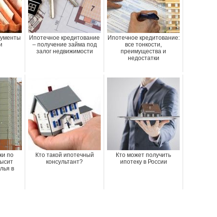
кументы
Ипотечное кредитование
Ипотечное кредитование:
и
– получение займа под
все тонкости,
залог недвижимости
преимущества и
недостатки
ки по
Кто такой ипотечный
Кто может получить
высит
консультант?
ипотеку в России
лья в