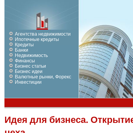
Агентства недвижимости
Ипотечные кредиты
Кредиты
Банки
Недвижимость
Финансы
Бизнес статьи
Бизнес идеи
Валютные рынки, Форекс
Инвестиции
Идея для бизнеса. Открыти
цеха