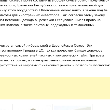
 виды бизнеса могут составлять в общей сумме 60% от получаемой
е налоги, Греческая Республика остается привлекательной для
ику этого государства? Объяснение можно найти в законе под №
ьготы для иностранных инвесторов. Так, согласно этому закону,
ют источники дохода в Греческой Республике, имеет право на
них налогов, а также почтовых, подоходных и таможенных
считается самой либеральной в Европейском Союзе. Эти
вступлением Греции в ЕС, так как греческим банкам довелось
ревностных хранителей частных и коммерческих тайн. При всем
остью авторитет, а также грамотные финансовые вложения
рисутствие на мировых финансовых рынках и позволили полность