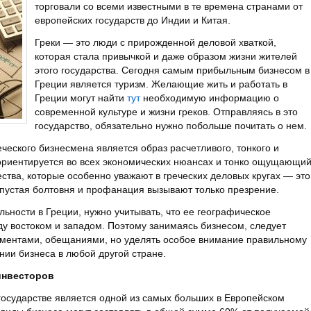
торговали со всеми известными в те времена странами от
европейских государств до Индии и Китая.
Греки — это люди с прирожденной деловой хваткой,
которая стала привычкой и даже образом жизни жителей
этого государства. Сегодня самым прибыльным бизнесом в
Греции является туризм. Желающие жить и работать в
Греции могут найти
тут
необходимую информацию о
современной культуре и жизни греков. Отправляясь в это
государство, обязательно нужно побольше почитать о нем.
еского бизнесмена является образ расчетливого, тонкого и
 ориентируется во всех экономических нюансах и тонко ощущающи
ства, которые особенно уважают в греческих деловых кругах — это
пустая болтовня и профанация вызывают только презрение.
ьности в Греции, нужно учитывать, что ее географическое
у востоком и западом. Поэтому занимаясь бизнесом, следует
лиментами, обещаниями, но уделять особое внимание правильному
нии бизнеса в любой другой стране.
инвесторов
государстве является одной из самых больших в Европейском