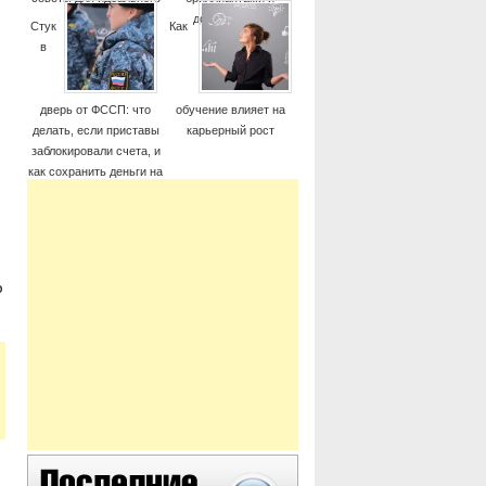
момента
дорогие часы
Стук
Как
в
дверь от ФССП: что
обучение влияет на
делать, если приставы
карьерный рост
заблокировали счета, и
как сохранить деньги на
жизнь
ю