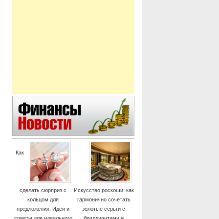
й
Как
сделать сюрприз с
Искусство роскоши: как
кольцом для
гармонично сочетать
предложения: Идеи и
золотые серьги с
советы для идеального
бриллиантами и