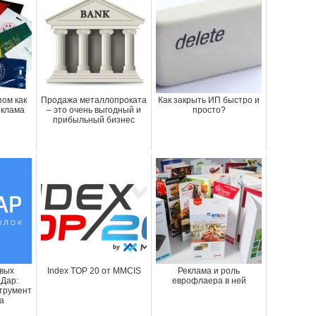
пом как
Продажа металлопроката
Как закрыть ИП быстро и
еклама
– это очень выгодный и
просто?
прибыльный бизнес
вых
Index TOP 20 от MMCIS
Реклама и роль
Дар:
еврофлаера в ней
трумент
а