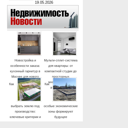
19.05.2026
Новостройка и
Мульти-сплит-система
особенности заказа:
для квартиры: от
кухонный гарнитур в
компактной студии до
Москве для нового
просторных
дома
многокомнатных
Как
Как
апартаментов
выбрать землю под
особые экономические
производство:
зоны формируют
ключевые критерии и
будущее
практические советы
высокотехнологичных
отраслей