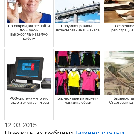
Поговорим, как же найти
Наружная реклама:
Особеннос
любимую и
использование в бизнесе
регистрации
высокооплачиваемую
работу
POS-система – что это
Бизнес-план интернет -
Бизнес-стат
такое и в чем ее плюсы
магазина обуви
Стартовый ка
12.03.2015
Новость из рубрики
Бизнес статьи
.