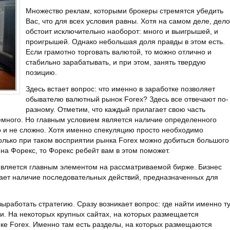
Множество реклам, которыми брокеры стремятся убедить
Вас, что для всех условия равны. Хотя на самом деле, дело
обстоит исключительно наоборот: много и выигрышей, и
проигрышей. Однако небольшая доля правды в этом есть.
Если грамотно торговать валютой, то можно отлично и
стабильно зарабатывать, и при этом, занять твердую
позицию.
Здесь встает вопрос: что именно в заработке позволяет
обывателю валютный рынок Forex? Здесь все отвечают по-
разному. Отметим, что каждый прилагает свою часть
 немного. Но главным условием является наличие определенного
о и не сложно. Хотя именно спекуляцию просто необходимо
Только при таком восприятии рынка Forex можно добиться большого
на Форекс, то Форекс ребейт вам в этом поможет.
является главным элементом на рассматриваемой бирже. Бизнес
гает наличие последовательных действий, предназначенных для
ыработать стратегию. Сразу возникает вопрос: где найти именно ту
и. На некоторых крупных сайтах, на которых размещается
е Forex. Именно там есть разделы, на которых размещаются