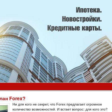
план Forex?
Ни для кого не секрет, что Forex предлагает огромное
количество возможностей. И встает вопрос: для кого это?