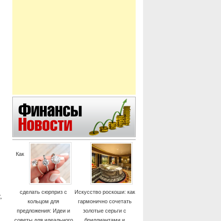
Как
сделать сюрприз с
Искусство роскоши: как
,
кольцом для
гармонично сочетать
предложения: Идеи и
золотые серьги с
советы для идеального
бриллиантами и