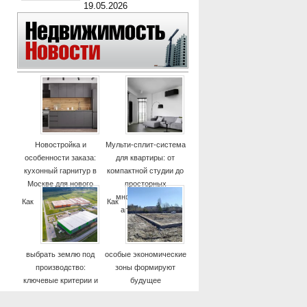
19.05.2026
Новостройка и
Мульти-сплит-система
особенности заказа:
для квартиры: от
кухонный гарнитур в
компактной студии до
Москве для нового
просторных
дома
многокомнатных
Как
Как
апартаментов
выбрать землю под
особые экономические
производство:
зоны формируют
ключевые критерии и
будущее
практические советы
высокотехнологичных
отраслей