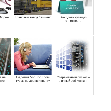
 Форекс
Крановый завод Лемменс
Как сдать нулевую
отчетность
а на
Академия VooDoo Ecom:
Современный бизнес –
нке
курсы по дропшиппингу
личный веб-хостинг