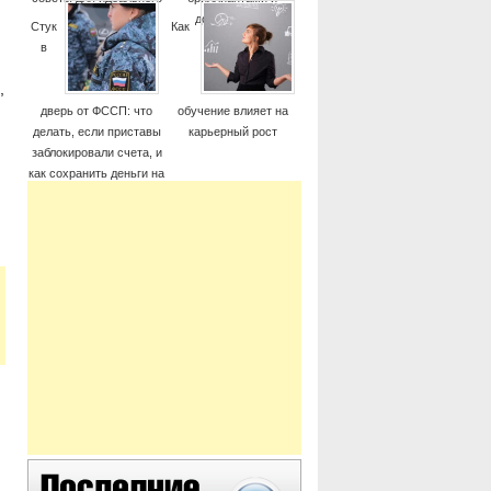
момента
дорогие часы
Стук
Как
в
,
дверь от ФССП: что
обучение влияет на
делать, если приставы
карьерный рост
заблокировали счета, и
как сохранить деньги на
жизнь