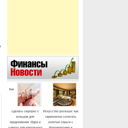
в
Как
сделать сюрприз с
Искусство роскоши: как
кольцом для
гармонично сочетать
предложения: Идеи и
золотые серьги с
советы для идеального
бриллиантами и