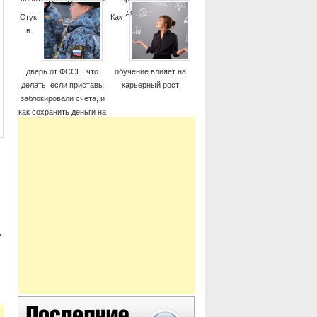
момента
дорогие часы
Стук
Как
в
дверь от ФССП: что
обучение влияет на
делать, если приставы
карьерный рост
заблокировали счета, и
как сохранить деньги на
жизнь
.
ь