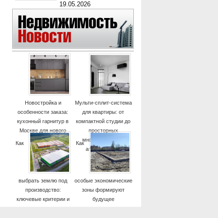
19.05.2026
Новостройка и
Мульти-сплит-система
особенности заказа:
для квартиры: от
кухонный гарнитур в
компактной студии до
Москве для нового
просторных
дома
многокомнатных
Как
Как
апартаментов
выбрать землю под
особые экономические
производство:
зоны формируют
ключевые критерии и
будущее
практические советы
высокотехнологичных
отраслей