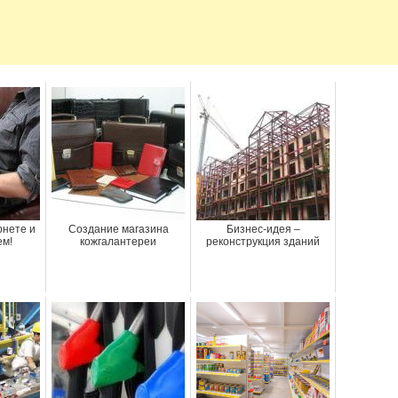
рнете и
Создание магазина
Бизнес-идея –
ем!
кожгалантереи
реконструкция зданий