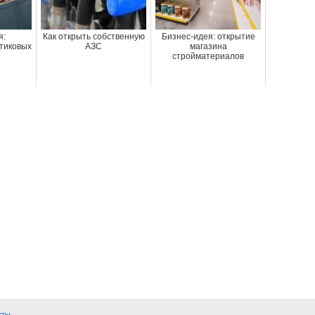
я:
Как открыть собственную
Бизнес-идея: открытие
тиковых
АЗС
магазина
стройматериалов
кты