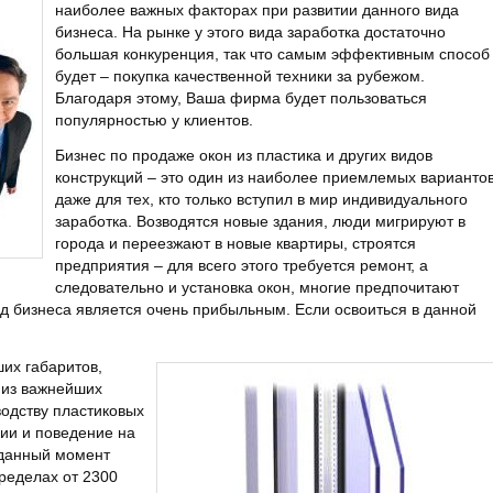
наиболее важных факторах при развитии данного вида
бизнеса. На рынке у этого вида заработка достаточно
большая конкуренция, так что самым эффективным способ
будет – покупка
качественной техники за рубежом.
Благодаря этому, Ваша фирма будет пользоваться
популярностью у клиентов.
Бизнес по продаже окон из пластика и других видов
конструкций – это один из наиболее приемлемых варианто
даже для тех, кто только вступил в мир индивидуального
заработка. Возводятся новые здания, люди мигрируют в
города и переезжают в новые квартиры, строятся
предприятия – для всего этого требуется ремонт, а
следовательно и установка окон, многие предпочитают
вид бизнеса является очень прибыльным. Если освоиться в данной
их габаритов,
х из важнейших
водству пластиковых
ии и поведение на
 данный момент
пределах от 2300