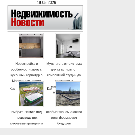
19.05.2026
Новостройка и
Мульти-сплит-система
особенности заказа:
для квартиры: от
кухонный гарнитур в
компактной студии до
Москве для нового
просторных
дома
многокомнатных
Как
Как
апартаментов
выбрать землю под
особые экономические
производство:
зоны формируют
ключевые критерии и
будущее
практические советы
высокотехнологичных
отраслей