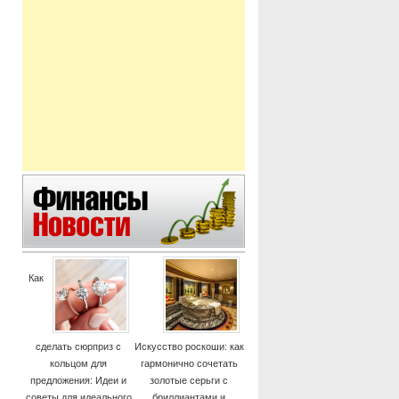
Как
сделать сюрприз с
Искусство роскоши: как
кольцом для
гармонично сочетать
предложения: Идеи и
золотые серьги с
советы для идеального
бриллиантами и