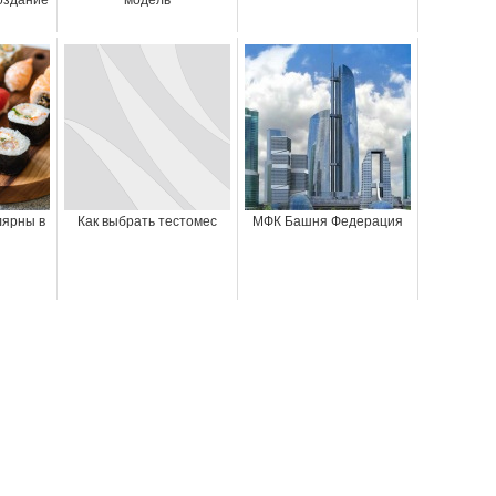
оздание
модель
лярны в
Как выбрать тестомес
МФК Башня Федерация