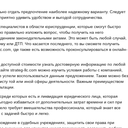
льно отдать предпочтение наиболее надежному варианту. Следует
 приятно удивить удобством и выгодой сотрудничества.
специалистов в области юриспруденции, которые смогут быстро
о правильно изложить вопрос, чтобы получить на него
дением законодательными актами. Это может быть любой случай,
му или ДТП. Что касается последнего, то вы сможете получить
lc.com, где также есть возможность проконсультироваться в онлайн-
о доступной стоимости узнать достоверную информацию по любой
 сайте strateg-llc.com можно изучить условия работы с компанией,
же успели воспользоваться данным предложением. Также можно без
ристу той или иной сферы деятельности. Важным преимуществом
льтации.
среди которых есть и ликвидация юридического лица, которая
ыгодно избавиться от дополнительных затрат времени и сил при
ело требует вмешательства профессионала, который знает все
с задачей быстро и легко.
ождение в судебных учреждениях, защитить свои права при