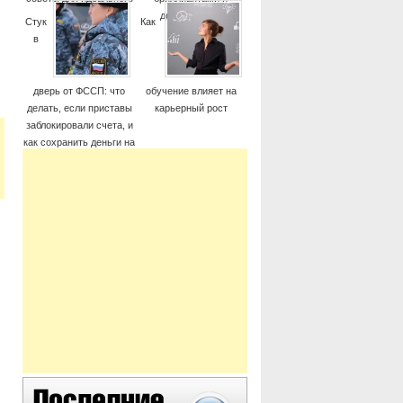
момента
дорогие часы
й
Стук
Как
в
дверь от ФССП: что
обучение влияет на
делать, если приставы
карьерный рост
заблокировали счета, и
как сохранить деньги на
жизнь