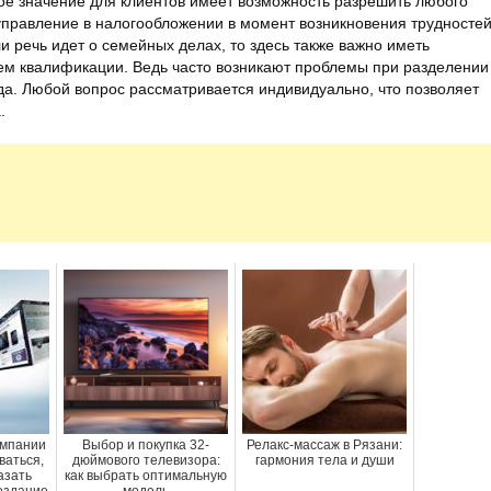
ое значение для клиентов имеет возможность разрешить любого
управление в налогообложении в момент возникновения трудносте
и речь идет о семейных делах, то здесь также важно иметь
ем квалификации. Ведь часто возникают проблемы при разделении
а. Любой вопрос рассматривается индивидуально, что позволяет
.
омпании
Выбор и покупка 32-
Релакс-массаж в Рязани:
ваться,
дюймового телевизора:
гармония тела и души
азать
как выбрать оптимальную