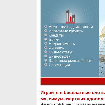
Агентства недвижимости
Ипотечные кредиты
Кредиты
Банки
Недвижимость
Финансы
Бизнес статьи
Бизнес идеи
Валютные рынки, Форекс
Инвестиции
Играйте в бесплатные слоты 
максимум азартных удоволь
Игровой клуб Фреш порадует гостей мира