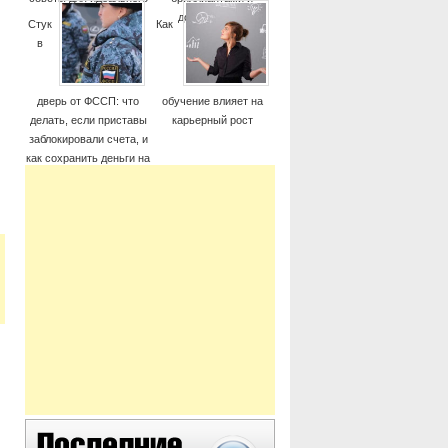
момента
дорогие часы
Стук
Как
в
дверь от ФССП: что
обучение влияет на
делать, если приставы
карьерный рост
заблокировали счета, и
как сохранить деньги на
жизнь