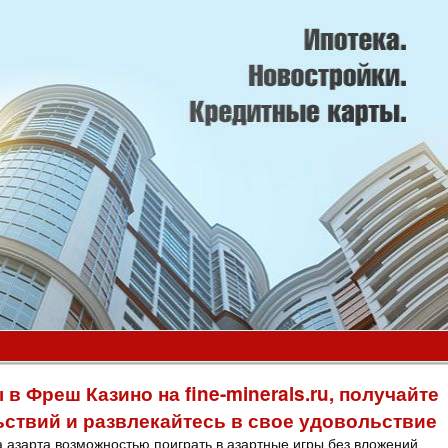
в Фреш Казино на fine-minerals.ru, получайте
ствий и развлекайтесь в свое удовольствие
 азарта возможностью поиграть в азартные игры без вложений.