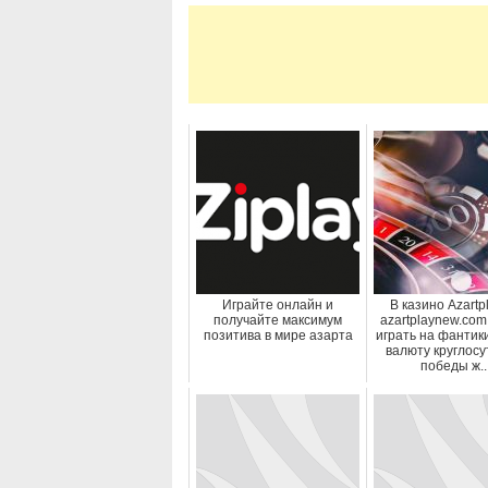
Играйте онлайн и
В казино Azartp
получайте максимум
azartplaynew.co
позитива в мире азарта
играть на фантик
валюту круглосу
победы ж..