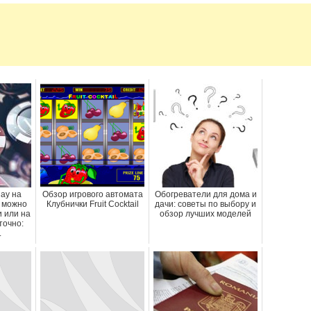
lay на
Обзор игрового автомата
Обогреватели для дома и
m можно
Клубнички Fruit Cocktail
дачи: советы по выбору и
и или на
обзор лучших моделей
точно:
.