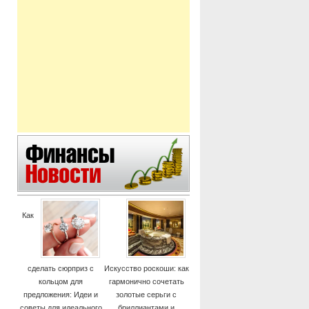
Как
сделать сюрприз с
Искусство роскоши: как
кольцом для
гармонично сочетать
предложения: Идеи и
золотые серьги с
советы для идеального
бриллиантами и