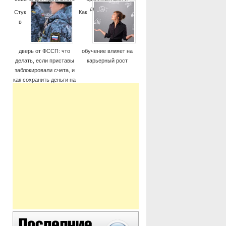
момента
дорогие часы
Стук
Как
в
дверь от ФССП: что
обучение влияет на
делать, если приставы
карьерный рост
заблокировали счета, и
как сохранить деньги на
жизнь