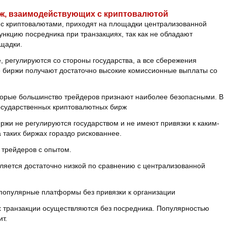
рж, взаимодействующих с криптовалютой
с криптовалютами, приходят на площадки централизованной
кцию посредника при транзакциях, так как не обладают
щадки.
 регулируются со стороны государства, а все сбережения
е биржи получают достаточно высокие комиссионные выплаты со
которые большинство трейдеров признают наиболее безопасными. В
государственных криптовалютных бирж
жи не регулируются государством и не имеют привязки к каким-
а таких биржах гораздо рискованнее.
 трейдеров с опытом.
вляется достаточно низкой по сравнению с централизованной
ее популярные платформы без привязки к организации
 транзакции осуществляются без посредника. Популярностью
ит.