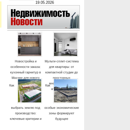
19.05.2026
Новостройка и
Мульти-сплит-система
особенности заказа:
для квартиры: от
кухонный гарнитур в
компактной студии до
Москве для нового
просторных
дома
многокомнатных
Как
Как
апартаментов
выбрать землю под
особые экономические
производство:
зоны формируют
ключевые критерии и
будущее
практические советы
высокотехнологичных
отраслей