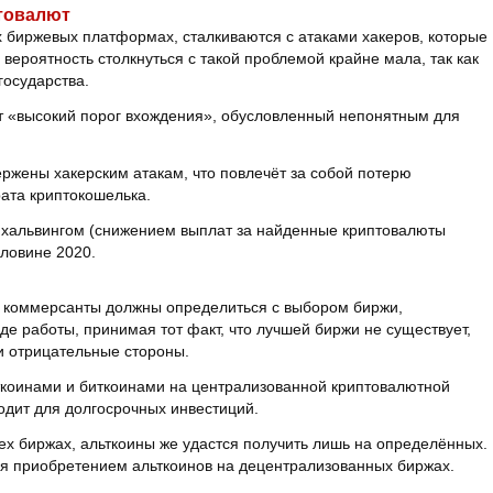
птовалют
биржевых платформах, сталкиваются с атаками хакеров, которые
 вероятность столкнуться с такой проблемой крайне мала, так как
государства.
 «высокий порог вхождения», обусловленный непонятным для
ржены хакерским атакам, что повлечёт за собой потерю
ата криптокошелька.
с хальвингом (снижением выплат за найденные криптовалюты
оловине 2020.
, коммерсанты должны определиться с выбором биржи,
де работы, принимая тот факт, что лучшей биржи не существует,
и отрицательные стороны.
ткоинами и биткоинами на централизованной криптовалютной
одит для долгосрочных инвестиций.
ех биржах, альткоины же удастся получить лишь на определённых.
я приобретением альткоинов на децентрализованных биржах.