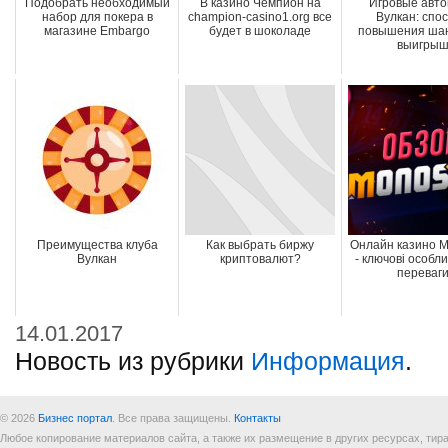
Подобрать необходимый
В казино Чемпион на
Игровые авт
набор для покера в
champion-casino1.org все
Вулкан: спо
магазине Embargo
будет в шоколаде
повышения шан
выигры
Преимущества клуба
Как выбрать биржу
Онлайн казино 
Вулкан
криптовалют?
- ключові особли
переваг
14.01.2017
Новость из рубрики
Информация
.
© 2026
Бизнес портал
. Все права защищены.
Контакты
Любое копирование материалов сайта, а также их размещение в других ресурсах, т