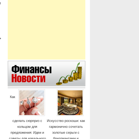
ы
ь
Как
сделать сюрприз с
Искусство роскоши: как
кольцом для
гармонично сочетать
предложения: Идеи и
золотые серьги с
советы для идеального
бриллиантами и