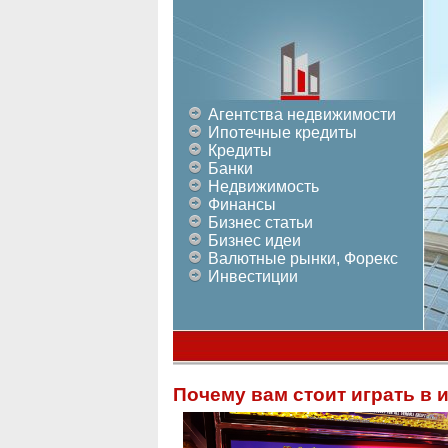
Агентства недвижимости
Ипотечные кредиты
Кредиты
Банки
Недвижимость
Финансы
Бизнес статьи
Бизнес идеи
Валютные рынки, Форекс
Инвестиции
Почему вам стоит играть в 