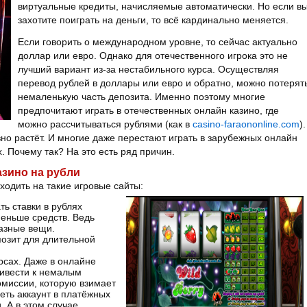
виртуальные кредиты, начисляемые автоматически. Но если в
захотите поиграть на деньги, то всё кардинально меняется.
Если говорить о международном уровне, то сейчас актуально
доллар или евро. Однако для отечественного игрока это не
лучший вариант из-за нестабильного курса. Осуществляя
перевод рублей в доллары или евро и обратно, можно потерят
немаленькую часть депозита. Именно поэтому многие
предпочитают играть в отечественных онлайн казино, где
можно рассчитываться рублями (как в
casino-faraononline.com
).
вно растёт. И многие даже перестают играть в зарубежных онлайн
. Почему так? На это есть ряд причин.
зино на рубли
одить на такие игровые сайты:
ь ставки в рублях
меньше средств. Ведь
разные вещи.
озит для длительной
рсах. Даже в онлайне
ивести к немалым
омиссии, которую взимает
меть аккаунт в платёжных
 А в этом случае