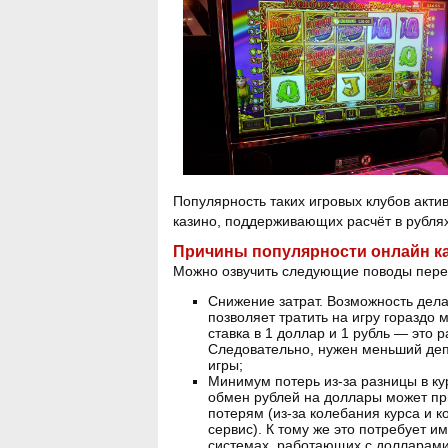
Популярность таких игровых клубов акти
казино, поддерживающих расчёт в рублях
Причины популярности онлайн ка
Можно озвучить следующие поводы перех
Снижение затрат. Возможность делат
позволяет тратить на игру гораздо 
ставка в 1 доллар и 1 рубль — это 
Следовательно, нужен меньший деп
игры;
Минимум потерь из-за разницы в ку
обмен рублей на доллары может пр
потерям (из-за колебания курса и к
сервис). К тому же это потребует и
системах, работающих с долларами.