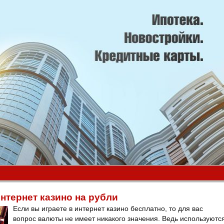
интернет казино на рубли
Если вы играете в интернет казино бесплатно, то для вас
вопрос валюты не имеет никакого значения. Ведь используютс