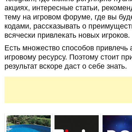
акциях, интересные статьи, рекомен
тему на игровом форуме, где вы буд
кодами, рассказывать о преимущест
всячески привлекать новых игроков.
Есть множество способов привлечь 
игровому ресурсу. Поэтому стоит пр
результат вскоре даст о себе знать.