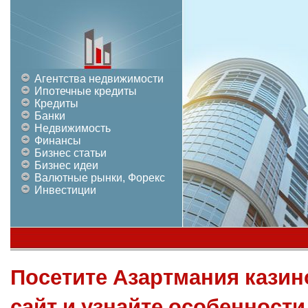
Агентства недвижимости
Ипотечные кредиты
Кредиты
Банки
Недвижимость
Финансы
Бизнес статьи
Бизнес идеи
Валютные рынки, Форекс
Инвестиции
Посетите Азартмания кази
сайт и узнайте особенност