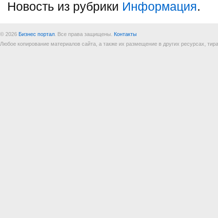
Новость из рубрики
Информация
.
© 2026
Бизнес портал
. Все права защищены.
Контакты
Любое копирование материалов сайта, а также их размещение в других ресурсах, т