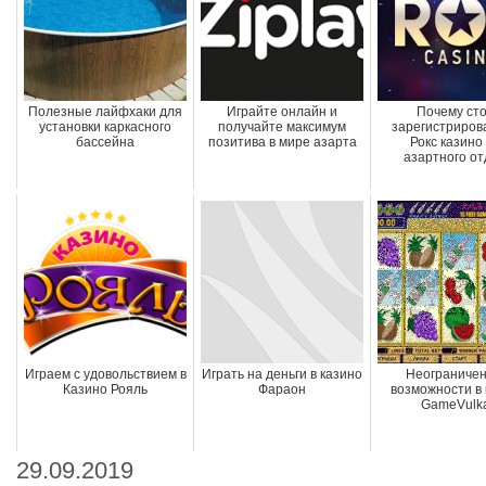
Полезные лайфхаки для
Играйте онлайн и
Почему ст
установки каркасного
получайте максимум
зарегистрирова
бассейна
позитива в мире азарта
Рокс казино
азартного о
Играем с удовольствием в
Играть на деньги в казино
Неограниче
Казино Рояль
Фараон
возможности в
GameVulk
29.09.2019