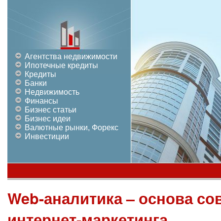
Агентства недвижимости
Ипотечные кредиты
Кредиты
Банки
Недвижимость
Финансы
Бизнес статьи
Бизнес идеи
Валютные рынки, Форекс
Инвестиции
Web-аналитика – основа со
интернет-маркетинга