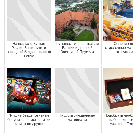
На портале Вулкан
Путешествие по странам
Современ
Россия Вы получите
Балтии и древней
отделочные ма
выгодный бездепозитный
Восточной Пруссии
от «Амес
бонус
Лучшие бездепозитные
Гидроизоляционные
Подобрать необ
бонусы за регистрацию и
материалы
набор для пок
за многое другое
магазине Em