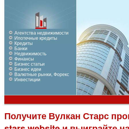
Агентства недвижимости
Ипотечные кредиты
Кредиты
Банки
Недвижимость
Финансы
Бизнес статьи
Бизнес идеи
Валютные рынки, Форекс
Инвестиции
Получите Вулкан Старс про
stars.website и выиграйте н