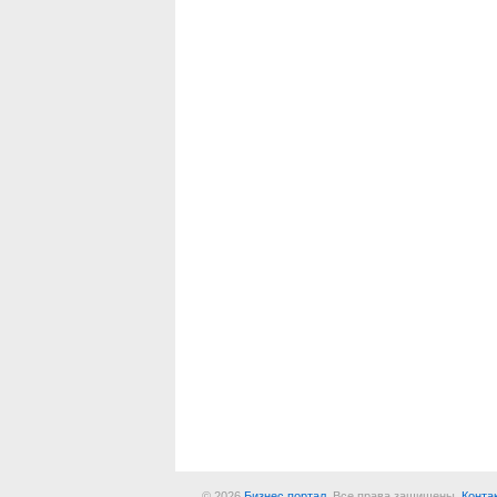
© 2026
Бизнес портал
. Все права защищены.
Конта