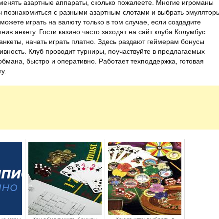
менять азартные аппараты, сколько пожалеете. Многие игроманы
 познакомиться с разными азартным слотами и выбрать эмулятор
можете играть на валюту только в том случае, если создадите
нив анкету. Гости казино часто заходят на сайт клуба Колумбус
 анкеты, начать играть платно. Здесь раздают геймерам бонусы
тивность. Клуб проводит турниры, поучаствуйте в предлагаемых
обмана, быстро и оперативно. Работает техподдержка, готовая
у.