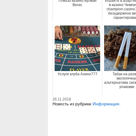
Плюсы казино Вулкан
Играйте в азартн
Вегас
в казино Чемпи
champion-casino1
безудержное ве
гарантирован
Услуги клуба Азино777
Табак на разв
экологична
альтернатива сиг
упаковке
26.11.2018
Новость из рубрики
Информация
.