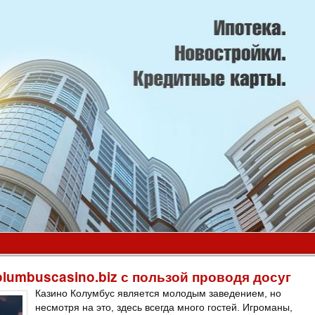
olumbuscasino.biz с пользой проводя досуг
Казино Колумбус является молодым заведением, но
несмотря на это, здесь всегда много гостей. Игроманы,