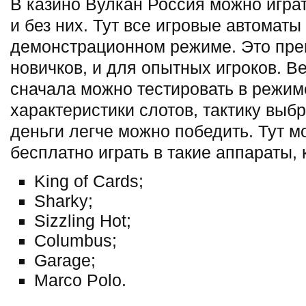
В казино Вулкан Россия можно играт
и без них. Тут все игровые автоматы
демонстрационном режиме. Это пре
новичков, и для опытных игроков. В
сначала можно тестировать в режим
характеристики слотов, тактику выбр
деньги легче можно победить. Тут 
бесплатно играть в такие аппараты, 
King of Cards;
Sharky;
Sizzling Hot;
Columbus;
Garage;
Marco Polo.