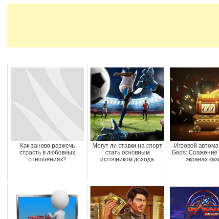
Как заново разжечь
Могут ли ставки на спорт
Игровой автомат
страсть в любовных
стать основным
Gods: Сражение 
отношениях?
источником дохода
экранах каз