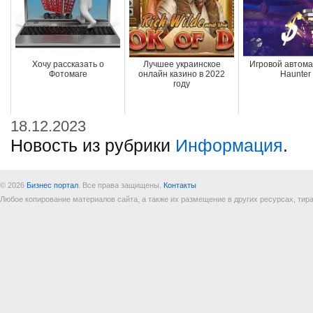
Хочу рассказать о
Лучшее украинское
Игровой автома
Фотомаге
онлайн казино в 2022
Haunter
году
18.12.2023
Новость из рубрики
Информация
.
© 2026
Бизнес портал
. Все права защищены.
Контакты
Любое копирование материалов сайта, а также их размещение в других ресурсах, т