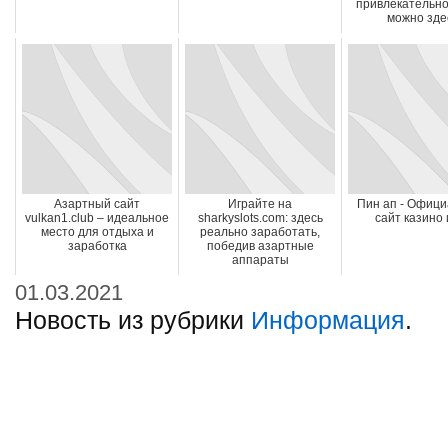
привлекательно
можно зде
Азартный сайт
Играйте на
Пин ап - Офиц
vulkan1.club – идеальное
sharkyslots.com: здесь
сайт казино 
место для отдыха и
реально заработать,
заработка
победив азартные
аппараты
01.03.2021
Новость из рубрики
Информация
.