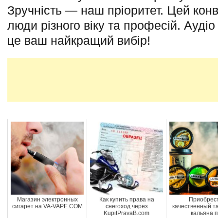
Зручність — наш пріоритет. Цей кон
люди різного віку та професій. Ауді
це ваш найкращий вибір!
Магазин электронных
Как купить права на
Приобрес
сигарет на VA-VAPE.COM
снегоход через
качественный т
KupitPravaB.com
кальяна 