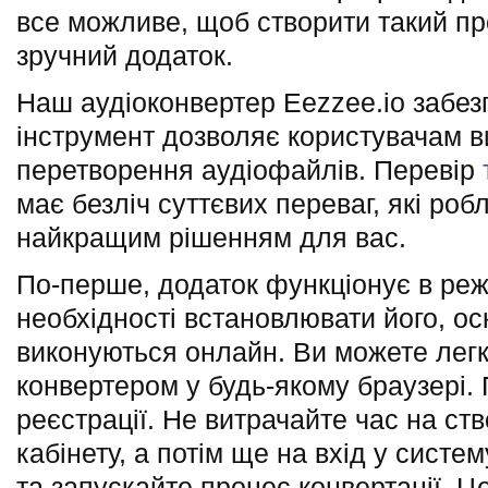
все можливе, щоб створити такий пр
зручний додаток.
Наш аудіоконвертер Eezzee.io забез
інструмент дозволяє користувачам 
перетворення аудіофайлів. Перевір
має безліч суттєвих переваг, які ро
найкращим рішенням для вас.
По-перше, додаток функціонує в ре
необхідності встановлювати його, оск
виконуються онлайн. Ви можете лег
конвертером у будь-якому браузері.
реєстрації. Не витрачайте час на ст
кабінету, а потім ще на вхід у систе
та запускайте процес конвертації. Ц