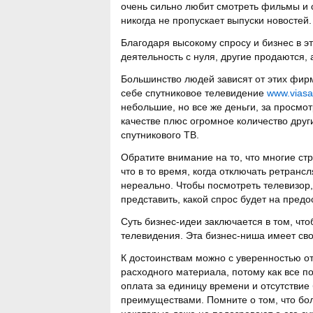
очень сильно любит смотреть фильмы и с
никогда не пропускает выпуски новостей.
Благодаря высокому спросу и бизнес в э
деятельность с нуля, другие продаются, 
Большинство людей зависят от этих фирм
себе спутниковое телевидение
www.viasa
небольшие, но все же деньги, за просмот
качестве плюс огромное количество други
спутникового ТВ.
Обратите внимание на то, что многие ст
что в то время, когда отключать ретранс
нереально. Чтобы посмотреть телевизор,
представить, какой спрос будет на пред
Суть бизнес-идеи заключается в том, чт
телевидения. Эта бизнес-ниша имеет св
К достоинствам можно с уверенностью от
расходного материала, потому как все по
оплата за единицу времени и отсутствие
преимуществами. Помните о том, что бол