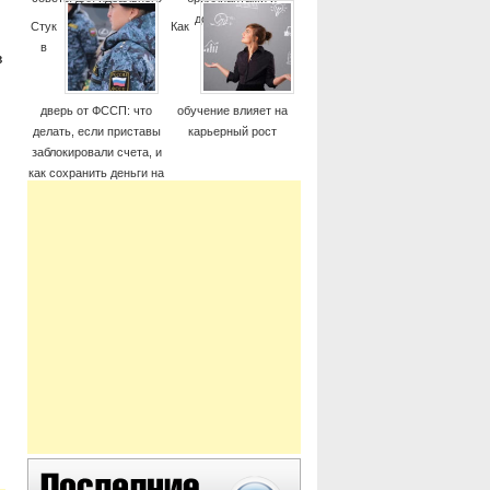
момента
дорогие часы
Стук
Как
в
в
дверь от ФССП: что
обучение влияет на
делать, если приставы
карьерный рост
заблокировали счета, и
как сохранить деньги на
жизнь