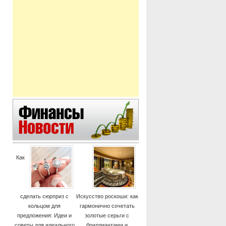
Как
сделать сюрприз с
Искусство роскоши: как
кольцом для
гармонично сочетать
предложения: Идеи и
золотые серьги с
советы для идеального
бриллиантами и