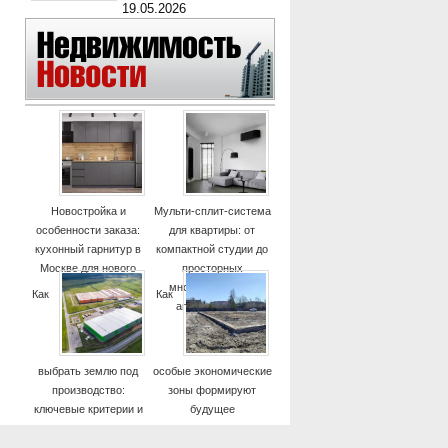
19.05.2026
Новостройка и
Мульти-сплит-система
особенности заказа:
для квартиры: от
кухонный гарнитур в
компактной студии до
Москве для нового
просторных
дома
многокомнатных
Как
Как
апартаментов
выбрать землю под
особые экономические
производство:
зоны формируют
ключевые критерии и
будущее
практические советы
высокотехнологичных
отраслей