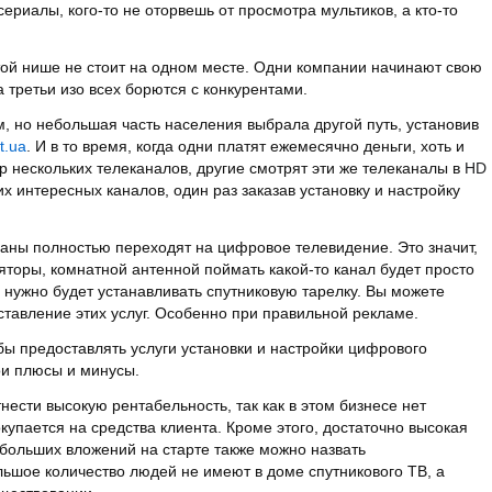
ериалы, кого-то не оторвешь от просмотра мультиков, а кто-то
той нише не стоит на одном месте. Одни компании начинают свою
а третьи изо всех борются с конкурентами.
, но небольшая часть населения выбрала другой путь, установив
t.ua
. И в то время, когда одни платят ежемесячно деньги, хоть и
р нескольких телеканалов, другие смотрят эти же телеканалы в
HD
х интересных каналов, один раз заказав установку и настройку
раны полностью переходят на цифровое телевидение. Это значит,
ляторы, комнатной антенной поймать какой-то канал будет просто
 нужно будет устанавливать спутниковую тарелку. Вы можете
оставление этих услуг. Особенно при правильной рекламе.
обы предоставлять услуги установки и настройки цифрового
ои плюсы и минусы.
нести высокую рентабельность, так как в этом бизнесе нет
купается на средства клиента. Кроме этого, достаточно высокая
 больших вложений на старте также можно назвать
ьшое количество людей не имеют в доме спутникового ТВ, а