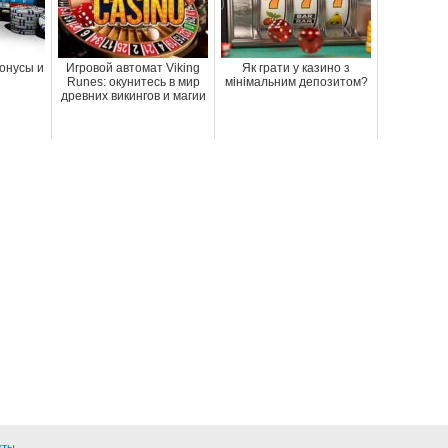
онусы и
Игровой автомат Viking
Як грати у казино з
Runes: окунитесь в мир
мінімальним депозитом?
древних викингов и магии
кты