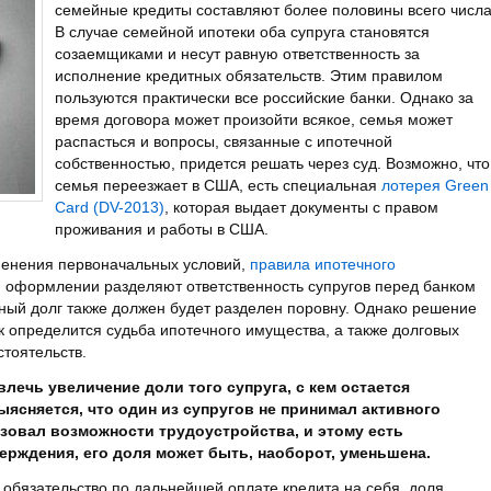
семейные кредиты составляют более половины всего числа
В случае семейной ипотеки оба супруга становятся
созаемщиками и несут равную ответственность за
исполнение кредитных обязательств. Этим правилом
пользуются практически все российские банки. Однако за
время договора может произойти всякое, семья может
распасться и вопросы, связанные с ипотечной
собственностью, придется решать через суд. Возможно, что
семья переезжает в США, есть специальная
лотерея Green
Card (DV-2013)
, которая выдает документы с правом
проживания и работы в США.
енения первоначальных условий,
правила ипотечного
 оформлении разделяют ответственность супругов перед банком
ный долг также должен будет разделен поровну. Однако решение
 определится судьба ипотечного имущества, а также долговых
стоятельств.
лечь увеличение доли того супруга, с кем остается
ясняется, что один из супругов не принимал активного
ьзовал возможности трудоустройства, и этому есть
рждения, его доля может быть, наоборот, уменьшена.
т обязательство по дальнейшей оплате кредита на себя, доля