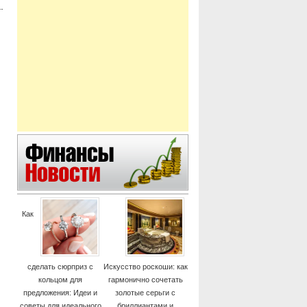
.
Как
сделать сюрприз с
Искусство роскоши: как
кольцом для
гармонично сочетать
предложения: Идеи и
золотые серьги с
советы для идеального
бриллиантами и