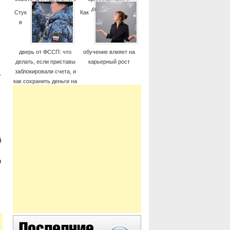
момента
дорогие часы
Стук
Как
в
дверь от ФССП: что
обучение влияет на
делать, если приставы
карьерный рост
,
заблокировали счета, и
как сохранить деньги на
жизнь
й
в