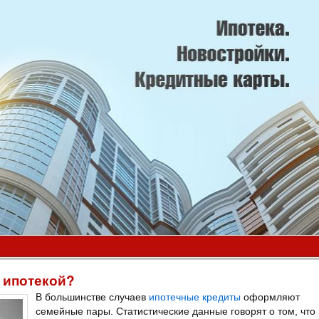
с ипотекой?
В большинстве случаев
ипотечные кредиты
оформляют
семейные пары. Статистические данные говорят о том, что