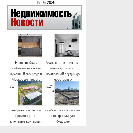
19.05.2026
Новостройка и
Мульти-сплит-система
особенности заказа:
для квартиры: от
кухонный гарнитур в
компактной студии до
Москве для нового
просторных
дома
многокомнатных
Как
Как
апартаментов
выбрать землю под
особые экономические
производство:
зоны формируют
ключевые критерии и
будущее
практические советы
высокотехнологичных
отраслей