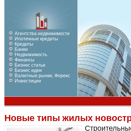
Агентства недвижимости
Ипотечные кредиты
Кредиты
Банки
Недвижимость
Финансы
Бизнес статьи
Бизнес идеи
Валютные рынки, Форекс
Инвестиции
Новые типы жилых новостр
Строительные