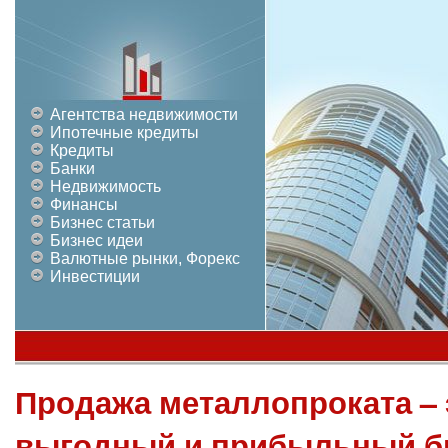
Агентства недвижимости
Ипотечные кредиты
Кредиты
Банки
Недвижимость
Финансы
Бизнес статьи
Бизнес идеи
Валютные рынки, Форекс
Инвестиции
Продажа металлопроката – 
выгодный и прибыльный б