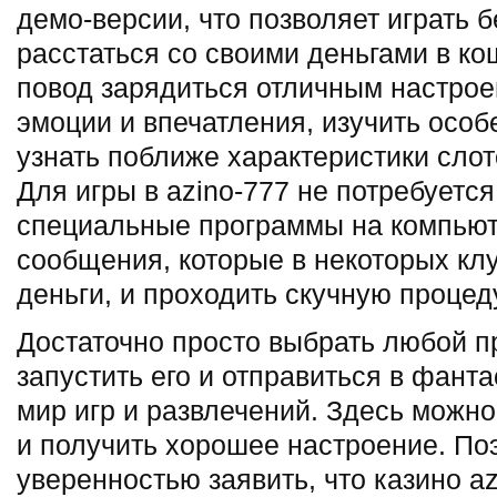
демо-версии, что позволяет играть б
расстаться со своими деньгами в ко
повод зарядиться отличным настрое
эмоции и впечатления, изучить особ
узнать поближе характеристики слот
Для игры в azino-777 не потребуетс
специальные программы на компьют
сообщения, которые в некоторых кл
деньги, и проходить скучную процед
Достаточно просто выбрать любой п
запустить его и отправиться в фант
мир игр и развлечений. Здесь можно
и получить хорошее настроение. По
уверенностью заявить, что казино a