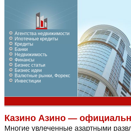
Агентства недвижимости
Ипотечные кредиты
Кредиты
Банки
Недвижимость
Финансы
Бизнес статьи
Бизнес идеи
Валютные рынки, Форекс
Инвестиции
Казино Азино — официальн
Многие увлеченные азартными развл