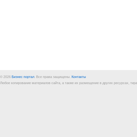
© 2026
Бизнес портал
. Все права защищены.
Контакты
Любое копирование материалов сайта, а также их размещение в других ресурсах, т