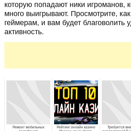
которую попадают ники игроманов, 
много выигрывают. Просмотрите, как
геймерам, и вам будет благоволить 
активность.
Ремонт мобильных
Рейтинг онлайн казино
Требуется вн