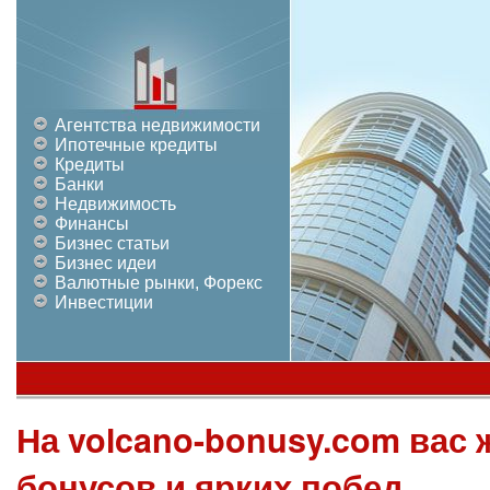
Агентства недвижимости
Ипотечные кредиты
Кредиты
Банки
Недвижимость
Финансы
Бизнес статьи
Бизнес идеи
Валютные рынки, Форекс
Инвестиции
На volcano-bonusy.com вас 
бонусов и ярких побед