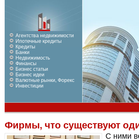
Агентства недвижимости
Ипотечные кредиты
Кредиты
Банки
Недвижимость
Финансы
Бизнес статьи
Бизнес идеи
Валютные рынки, Форекс
Инвестиции
Фирмы, что существуют од
С ними в