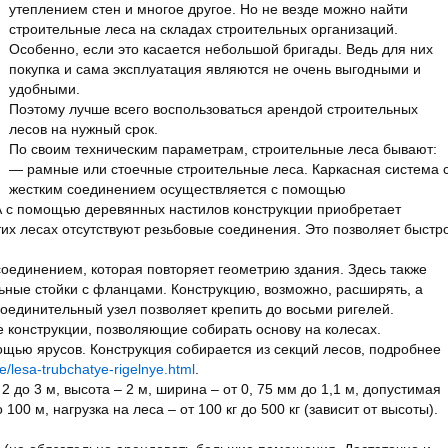
утеплением стен и многое другое. Но не везде можно найти
строительные леса на складах строительных организаций.
Особенно, если это касается небольшой бригады. Ведь для них
покупка и сама эксплуатация являются не очень выгодными и
удобными.
Поэтому лучше всего воспользоваться арендой строительных
лесов на нужный срок.
По своим техническим параметрам, строительные леса бывают:
— рамные или стоечные строительные леса. Каркасная система 
жестким соединением осуществляется с помощью
 А с помощью деревянных настилов конструкции приобретает
тих лесах отсутствуют резьбовые соединения. Это позволяет быстр
соединением, которая повторяет геометрию здания. Здесь также
ьные стойки с фланцами. Конструкцию, возможно, расширять, а
соединительный узел позволяет крепить до восьми ригелей.
 конструкции, позволяющие собирать основу на колесах.
щью ярусов. Конструкция собирается из секций лесов, подробнее
ye/lesa-trubchatye-rigelnye.html
.
2 до 3 м, высота – 2 м, ширина – от 0, 75 мм до 1,1 м, допустимая
100 м, нагрузка на леса – от 100 кг до 500 кг (зависит от высоты).