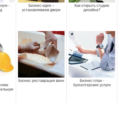
луги -
Бизнес-идея –
Как открыть студию
д
устанавливаем двери
дизайна?
Бизнес реставрация ванн
Бизнес план -
елям:
бухгалтерские услуги
тельную