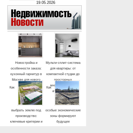
19.05.2026
Новостройка и
Мульти-сплит-система
особенности заказа:
для квартиры: от
кухонный гарнитур в
компактной студии до
Москве для нового
просторных
дома
многокомнатных
Как
Как
апартаментов
выбрать землю под
особые экономические
производство:
зоны формируют
ключевые критерии и
будущее
практические советы
высокотехнологичных
отраслей