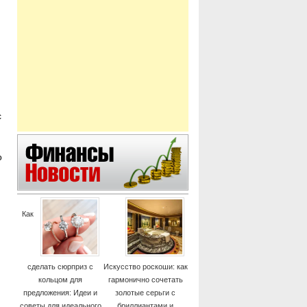
с
о
Как
сделать сюрприз с
Искусство роскоши: как
кольцом для
гармонично сочетать
предложения: Идеи и
золотые серьги с
советы для идеального
бриллиантами и