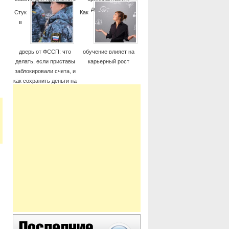
момента
дорогие часы
Стук
Как
в
дверь от ФССП: что
обучение влияет на
делать, если приставы
карьерный рост
заблокировали счета, и
как сохранить деньги на
жизнь