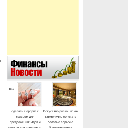
м
.
Как
сделать сюрприз с
Искусство роскоши: как
кольцом для
гармонично сочетать
предложения: Идеи и
золотые серьги с
советы для идеального
бриллиантами и