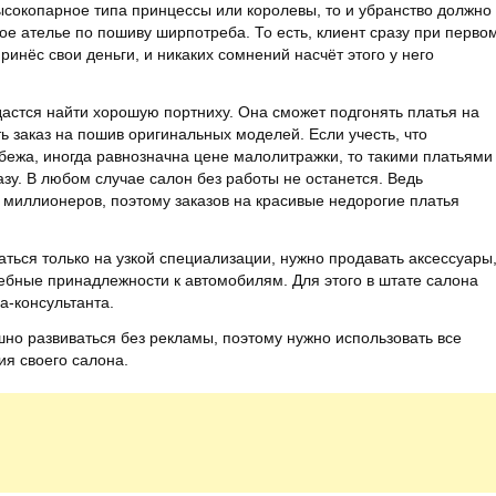
ысокопарное типа принцессы или королевы, то и убранство должно
ое ателье по пошиву ширпотреба. То есть, клиент сразу при перво
принёс свои деньги, и никаких сомнений насчёт этого у него
дастся найти хорошую портниху. Она сможет подгонять платья на
 заказ на пошив оригинальных моделей. Если учесть, что
убежа, иногда равнозначна цене малолитражки, то такими платьями
азу. В любом случае салон без работы не останется. Ведь
 миллионеров, поэтому заказов на красивые недорогие платья
аться только на узкой специализации, нужно продавать аксессуары
ебные принадлежности к автомобилям. Для этого в штате салона
а-консультанта.
но развиваться без рекламы, поэтому нужно использовать все
я своего салона.