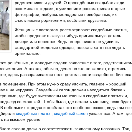
родственников и друзей. О проведённых свадьбах люди
вспоминают годами, с умилением рассматривая старые
фотографии, любуясь молодостью новобрачных, их
счастливыми родителями, весёлыми друзьями.
Женщины с восторгом рассматривают свадебные платья,
чтобы предложить какую-нибудь оригинальную деталь
дочери или невестке. Ведь теперь никого не удивишь
стандартной моделью одежды, невесты хотят выглядеть
оригинально.
ется решённым, и молодые подали заявление в загс, родственника
осочетанию. А так как, обычно, денег на это не жалеют, стремясь
шее, здесь разворачивается поле деятельности свадебного бизнеса
 помещение. При этом нужно сразу уяснить, главное – хороший
лах и на чердаках. Свадебный салон должен находиться ближе к
тринами, где будут выставлены манекены в свадебных платьях и,
одъезд со стоянкой. Чтобы было, где оставить машину, пока будет
 В небольших городах и посёлках это особенно важно, ведь там все
одбирали
свадебные платья, свадебный салон
узнают все. А там, где
ть на высшем уровне.
ного салона должно соответствовать заявленному названию. Так,