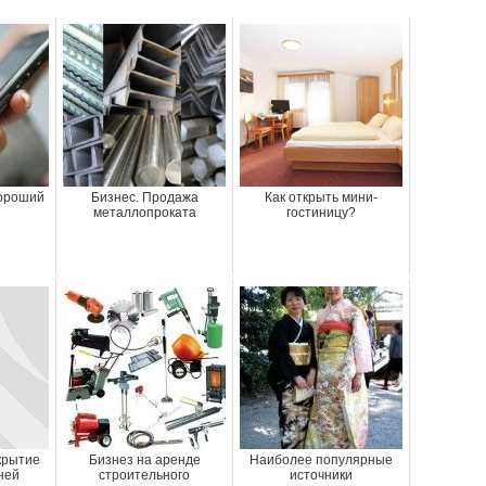
хороший
Бизнес. Продажа
Как открыть мини-
металлопроката
гостиницу?
крытие
Бизнез на аренде
Наиболее популярные
ней
строительного
источники