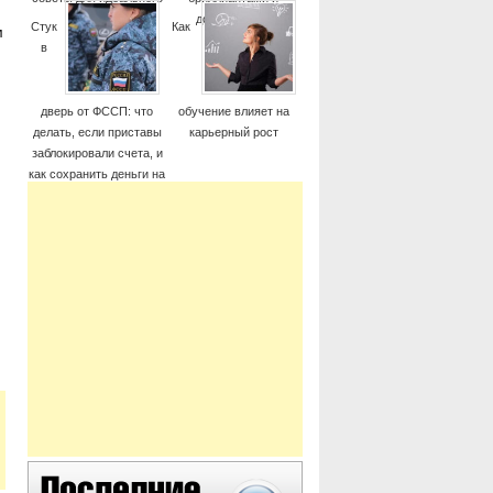
момента
дорогие часы
Стук
Как
м
в
дверь от ФССП: что
обучение влияет на
делать, если приставы
карьерный рост
заблокировали счета, и
как сохранить деньги на
жизнь
,