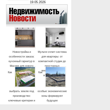
19.05.2026
Новостройка и
Мульти-сплит-система
особенности заказа:
для квартиры: от
кухонный гарнитур в
компактной студии до
Москве для нового
просторных
дома
многокомнатных
Как
Как
апартаментов
выбрать землю под
особые экономические
производство:
зоны формируют
ключевые критерии и
будущее
практические советы
высокотехнологичных
отраслей