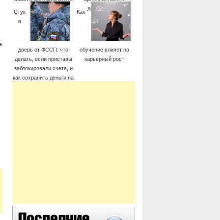
момента
дорогие часы
Стук
Как
в
е
дверь от ФССП: что
обучение влияет на
делать, если приставы
карьерный рост
заблокировали счета, и
как сохранить деньги на
жизнь