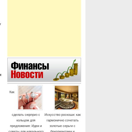
у
м
Как
сделать сюрприз с
Искусство роскоши: как
кольцом для
гармонично сочетать
предложения: Идеи и
золотые серьги с
советы для идеального
бриллиантами и