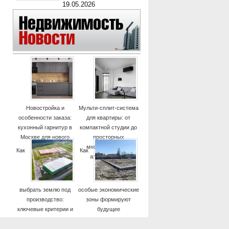
19.05.2026
Новостройка и
Мульти-сплит-система
особенности заказа:
для квартиры: от
кухонный гарнитур в
компактной студии до
Москве для нового
просторных
дома
многокомнатных
Как
Как
апартаментов
выбрать землю под
особые экономические
производство:
зоны формируют
ключевые критерии и
будущее
практические советы
высокотехнологичных
отраслей