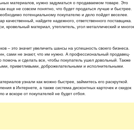
льных материалов, нужно задуматься о продаваемом товаре. Это
как еще не совсем понятно, что будет продаться лучше и быстрее.
 необходимо потенциальному покупателю и дело пойдет веселее.
ар качественный, найдите надежного, ответственного поставщика.
си, кровельный материал, утеплитель, угол металлический и много
в – это значит увеличить шансы на успешность своего бизнеса.
ин, сами не знают, что им нужно. А профессиональный продавец-
ло помочь и сделать все, чтобы покупатель ушел довольный. Также
ыми, приветливыми, доброжелательными и исполнительными.
териалов узнали как можно быстрее, займитесь его раскруткой.
ления в Интернете, а также система дисконтных карточек и скидок
о и вскоре от покупателей не будет отбоя.