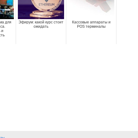
ма для
Эфирум: какой курс стоит
Кассовые аппараты и
са.
ожидать
POS терминалы
 и
сть
кты