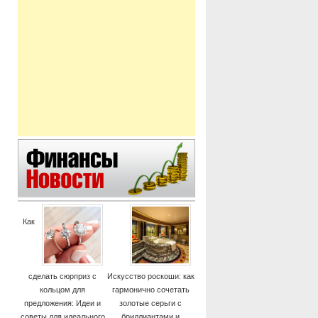
Как
сделать сюрприз с
Искусство роскоши: как
кольцом для
гармонично сочетать
предложения: Идеи и
золотые серьги с
советы для идеального
бриллиантами и