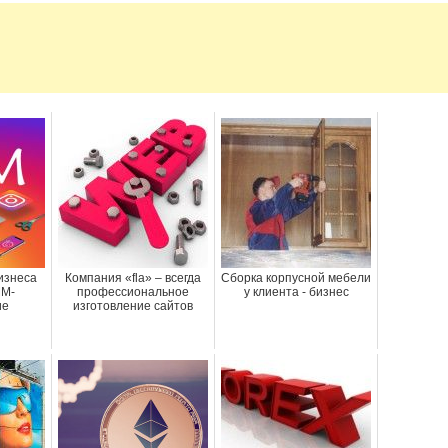
изнеса
Компания «fla» – всегда
Сборка корпусной мебели
MM-
профессиональное
у клиента - бизнес
ие
изготовление сайтов