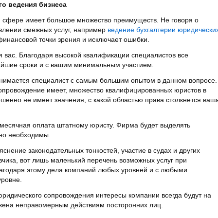
о ведения бизнеса
 сфере имеет большое множество преимуществ. Не говоря о
влении смежных услуг, например
ведение бухгалтерии юридически
финансовой точки зрения и исключает ошибки.
я вас. Благодаря высокой квалификации специалистов все
айшие сроки и с вашим минимальным участием.
анимается специалист с самым большим опытом в данном вопросе.
провождение имеет, множество квалифицированных юристов в
шенно не имеет значения, с какой областью права столкнется ваш
месячная оплата штатному юристу. Фирма будет выделять
ьно необходимы.
яснение законодательных тонкостей, участие в судах и других
азчика, вот лишь маленький перечень возможных услуг при
годаря этому дела компаний любых уровней и с любыми
уровне.
юридического сопровождения интересы компании всегда будут на
ржена неправомерным действиям посторонних лиц.