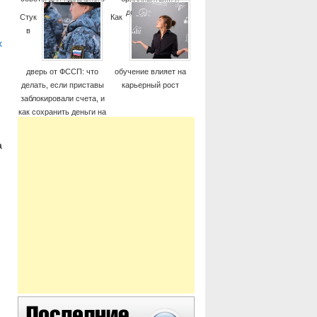
момента
дорогие часы
Стук
Как
в
х
дверь от ФССП: что
обучение влияет на
делать, если приставы
карьерный рост
заблокировали счета, и
как сохранить деньги на
жизнь
а