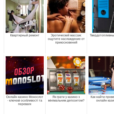
Квартирный ремонт
Эротический массаж:
Твердотопливны
ощутите наслаждение от
прикосновений
Онлайн казино Монослот
Як грати у казино з
Как найти пров
- ключові особливості та
мінімальним депозитом?
онлайн каз
переваги