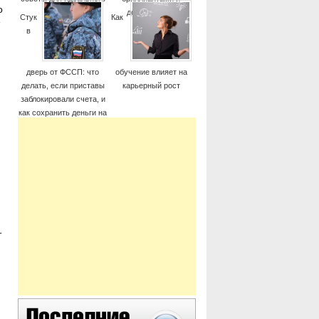
о
момента
дорогие часы
Стук
Как
в
дверь от ФССП: что
обучение влияет на
делать, если приставы
карьерный рост
заблокировали счета, и
как сохранить деньги на
жизнь
,
т