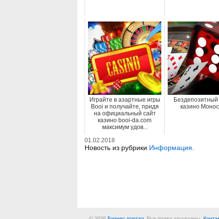
Играйте в азартные игры
Бездепозитный
Booi и получайте, придя
казино Монос
на официальный сайт
казино booi-da.com
максимум удов...
01.02.2018
Новость из рубрики
Информация
.
© 2026
Бизнес портал
. Все права защищены.
Конта