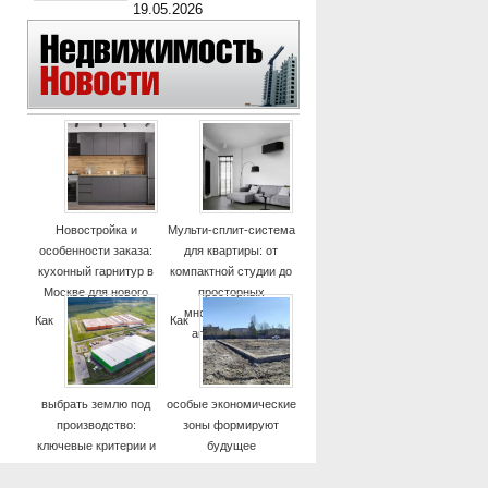
19.05.2026
Новостройка и
Мульти-сплит-система
особенности заказа:
для квартиры: от
кухонный гарнитур в
компактной студии до
Москве для нового
просторных
дома
многокомнатных
Как
Как
апартаментов
выбрать землю под
особые экономические
производство:
зоны формируют
ключевые критерии и
будущее
практические советы
высокотехнологичных
отраслей