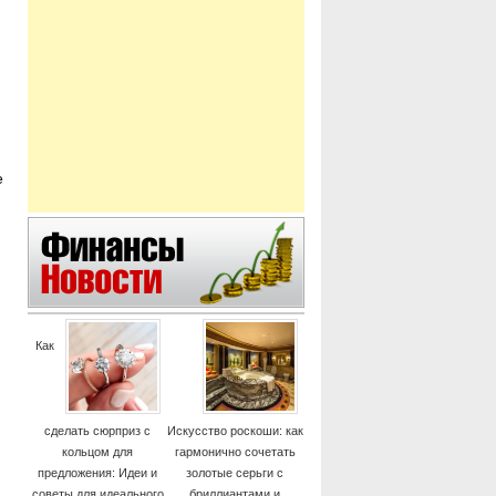
е
Как
сделать сюрприз с
Искусство роскоши: как
кольцом для
гармонично сочетать
предложения: Идеи и
золотые серьги с
советы для идеального
бриллиантами и