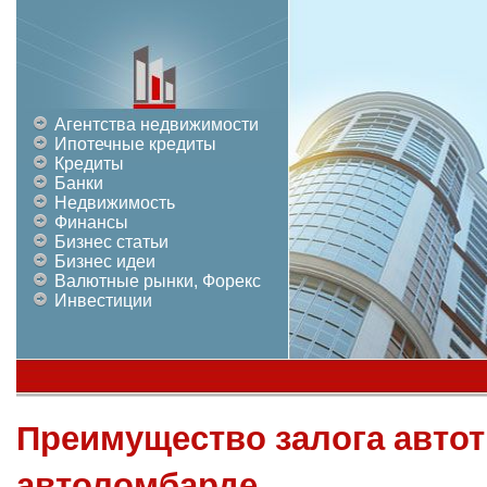
Агентства недвижимости
Ипотечные кредиты
Кредиты
Банки
Недвижимость
Финансы
Бизнес статьи
Бизнес идеи
Валютные рынки, Форекс
Инвестиции
Преимущество залога автот
автоломбарде