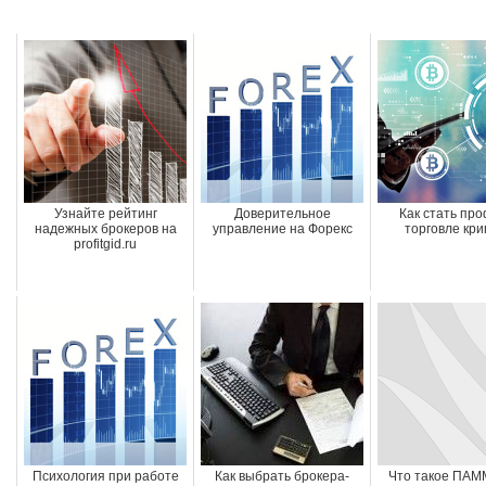
Узнайте рейтинг
Доверительное
Как стать про
надежных брокеров на
управление на Форекс
торговле кри
profitgid.ru
Психология при работе
Как выбрать брокера-
Что такое ПАМ