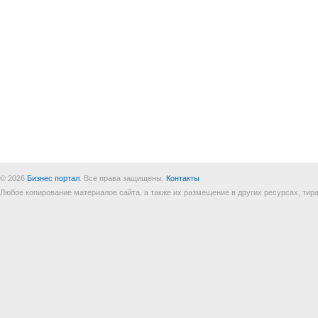
© 2026
Бизнес портал
. Все права защищены.
Контакты
Любое копирование материалов сайта, а также их размещение в других ресурсах, т