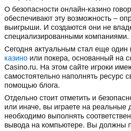
О безопасности онлайн-казино гово
обеспечивают эту возможность – оп
выигрыши. И создаются они не влад
специализированными компаниями.
Сегодня актуальным стал еще один 
казино
или покера, основанный на со
Casino.ru. На этом сайте игроки им
самостоятельно наполнять ресурс 
помощью блога.
Отдельно стоит отметить и безопасно
или иначе, вы играете на реальные 
необходимо выполнять соответствен
вывода на компьютере. Вы должны п