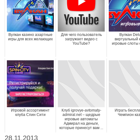
Вулкан казино азартные
Для чего пользователь
Вулкан Del
игры для всех желающих
загружает видео с
виртуальный 
YouTube?
игровые слоты
Игровой ассортимент
Клуб igrovye-avtomaty-
Играть беспла
клуба Спин Сити
admiral.net – щедрые
Чемпион ка
игровые автоматы
Адмирал на деньги,
которые принесут вам ...
28.11.2013